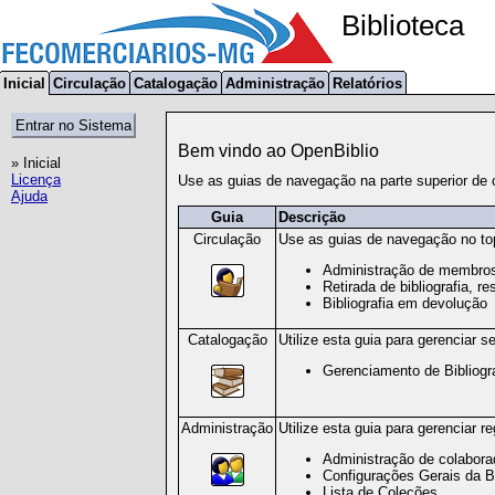
Biblioteca
Inicial
Circulação
Catalogação
Administração
Relatórios
Bem vindo ao OpenBiblio
» Inicial
Licença
Use as guias de navegação na parte superior de c
Ajuda
Guia
Descrição
Circulação
Use as guias de navegação no top
Administração de membros (
Retirada de bibliografia, re
Bibliografia em devolução
Catalogação
Utilize esta guia para gerenciar se
Gerenciamento de Bibliograf
Administração
Utilize esta guia para gerenciar re
Administração de colaborad
Configurações Gerais da Bi
Lista de Coleções