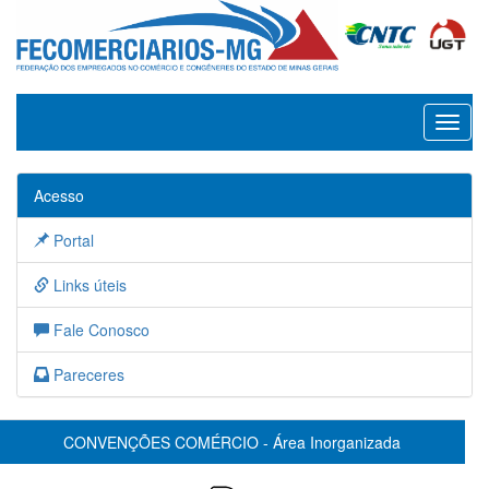
Toggl
naviga
Acesso
Portal
Links úteis
Fale Conosco
Pareceres
CONVENÇÕES COMÉRCIO - Área Inorganizada